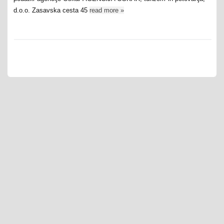
d.o.o. Zasavska cesta 45
read more
»