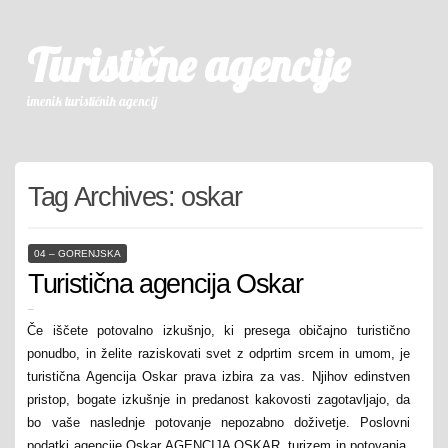
Turistične agencije
imenik turističnih agencij
Tag Archives:
oskar
04 – GORENJSKA
Turistična agencija Oskar
–
Če iščete potovalno izkušnjo, ki presega običajno turistično
ponudbo, in želite raziskovati svet z odprtim srcem in umom, je
turistična Agencija Oskar prava izbira za vas. Njihov edinstven
pristop, bogate izkušnje in predanost kakovosti zagotavljajo, da
bo vaše naslednje potovanje nepozabno doživetje. Poslovni
podatki agencije Oskar AGENCIJA OSKAR, turizem in potovanja,