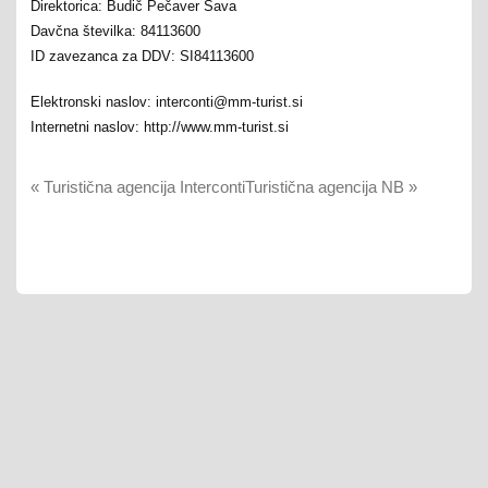
Direktorica: Budič Pečaver Sava
Davčna številka: 84113600
ID zavezanca za DDV: SI84113600
Elektronski naslov: interconti@mm-turist.si
Internetni naslov: http://www.mm-turist.si
«
Turistična agencija Interconti
Turistična agencija NB
»