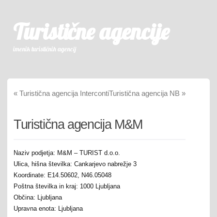
Turistične agencije
imenik turističnih agencij
«
Turistična agencija Interconti
Turistična agencija NB
»
Turistična agencija M&M
Naziv podjetja: M&M – TURIST d.o.o.
Ulica, hišna številka: Cankarjevo nabrežje 3
Koordinate: E14.50602, N46.05048
Poštna številka in kraj: 1000 Ljubljana
Občina: Ljubljana
Upravna enota: Ljubljana