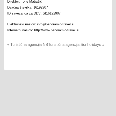
Direktor: Tone Matjašič
Davčna številka: 16192907
ID zavezanca za DDV: SI16192907
Elektronski naslov: info@panoramic-travel.si
Internetni naslov: http://www.panoramic-travel.si
«
Turistična agencija NB
Turistična agencija Sunholidays
»