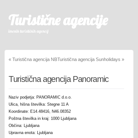
Turistične agencije
imenik turističnih agencij
«
Turistična agencija NB
Turistična agencija Sunholidays
»
Turistična agencija Panoramic
Naziv podjetja: PANORAMIC d.o.o.
Ulica, hišna številka: Stegne 11 A
Koordinate: E14.48416, N46.08352
Poštna številka in kraj: 1000 Ljubljana
Občina: Ljubljana
Upravna enota: Ljubljana